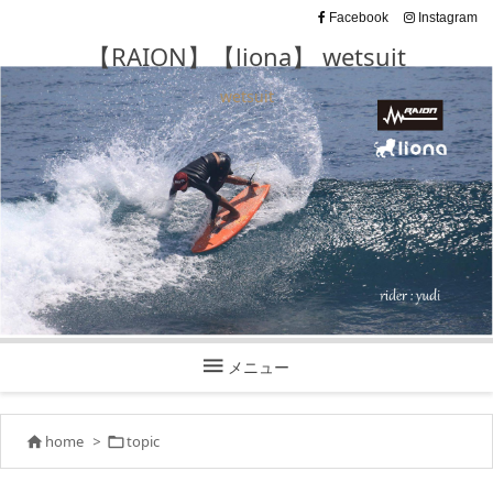
Facebook
Instagram
【RAION】【liona】 wetsuit
wetsuit

メニュー
home
>
topic

