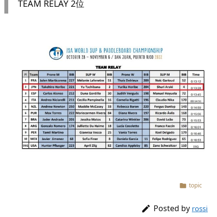
TEAM RELAY 2位
topic

Posted by

rossi