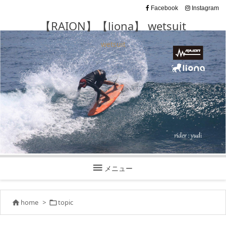
Facebook
Instagram
【RAION】【liona】 wetsuit
wetsuit

メニュー
home
>
topic

