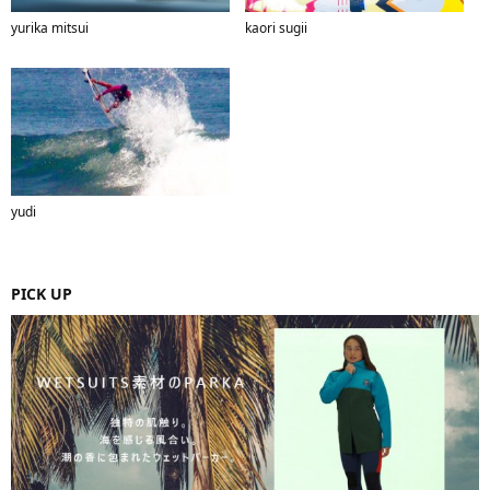
yurika mitsui
kaori sugii
yudi
PICK UP