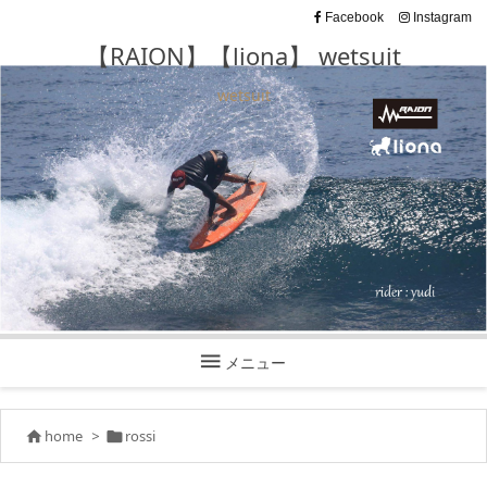
Facebook
Instagram
【RAION】【liona】 wetsuit
wetsuit

メニュー
home
>
rossi

