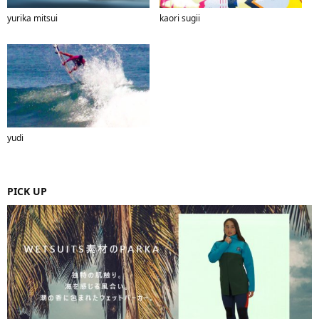
yurika mitsui
kaori sugii
yudi
PICK UP