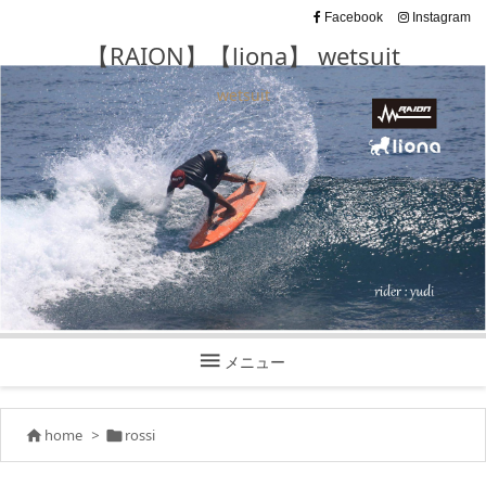
Facebook
Instagram
【RAION】【liona】 wetsuit
wetsuit

メニュー
home
>
rossi

