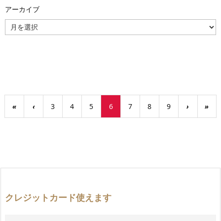
アーカイブ
ア
ー
カ
イ
ブ
«
‹
3
4
5
6
7
8
9
›
»
クレジットカード使えます