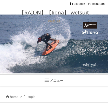
Facebook
Instagram
【RAION】【liona】 wetsuit
wetsuit

メニュー
home
>
topic

