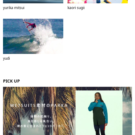
yurika mitsui
kaori sugii
yudi
PICK UP