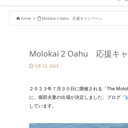
home
>
Molokai 2 Oahu 応援キャンペーン


Molokai 2 Oahu 応援
5月 22, 2023

２０２３年７月３０日に開催される「The Moloka’i 2 O
に、堀部夫妻の出場が決定しました。ブログ「
しています。