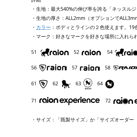
・生地：最大540%の伸び率を誇る「ネッスル
・生地の厚さ：ALL2mm（オプションでALL3mm
・
カラー
：ボディとラインの２色使えます。19
・マーク：好きなマークを好きな場所に入れら
51
52
54
56
57
58
61
62
63
64
71
72
・サイズ：「既製サイズ」か「サイズオーダー（オ