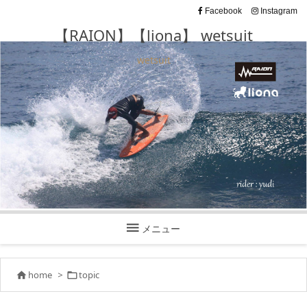
Facebook
Instagram
【RAION】【liona】 wetsuit
wetsuit

メニュー
home
>
topic

