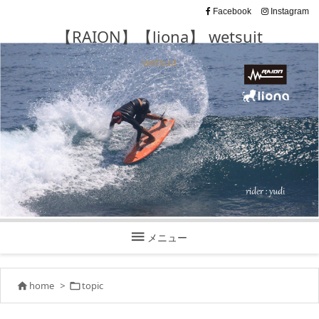
Facebook
Instagram
【RAION】【liona】 wetsuit
wetsuit

メニュー
home
>
topic

