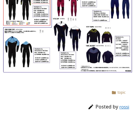
topic

Posted by

rossi