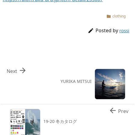
clothing

Posted by

rossi

Next
YURIKA MITSUI

Prev
19-20 冬カタログ