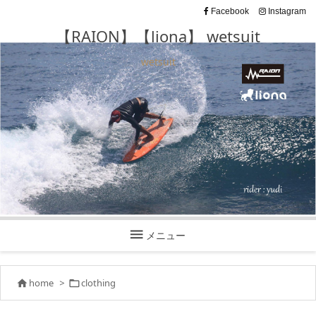
Facebook
Instagram
【RAION】【liona】 wetsuit
wetsuit

メニュー
home
>
clothing

