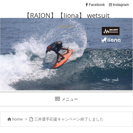
Facebook
Instagram
【RAION】【liona】 wetsuit
wetsuit

メニュー
home
>
三井選手応援キャンペーン終了しました

