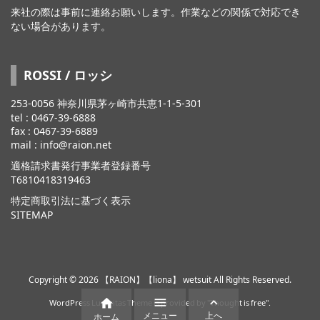
来社の際は事前に連絡お願いします。作業などの関係で対応でき
ない場合があります。
ROSSI / ロッシ
253-0056 神奈川県茅ヶ崎市共恵1-1-5-301
tel : 0467-39-6888
fax : 0467-39-6889
mail : info@raion.net
適格請求書発行事業者登録番号
T6810418319463
特定商取引法に基づく表示
SITEMAP
Copyright ©
2026
【RAION】【liona】 wetsuit
All Rights Reserved.



WordPress Luxeritas Theme is provided by "
Thought is free
".
メニュー
上へ
ホーム