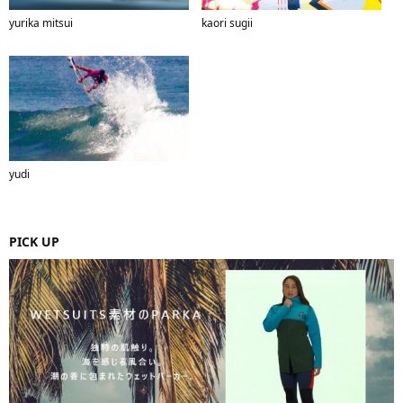
yurika mitsui
kaori sugii
yudi
PICK UP