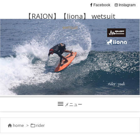
Facebook
Instagram
【RAION】【liona】 wetsuit
wetsuit

メニュー
home
>
rider

