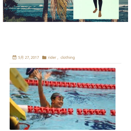
5月 27, 2017
rider
,
clothing

